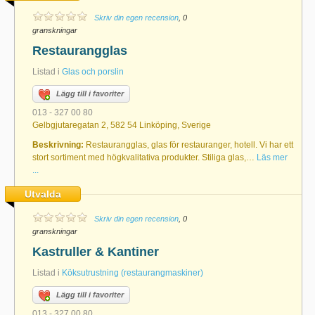
Skriv din egen recension
, 0
granskningar
Restaurangglas
Listad i
Glas och porslin
Lägg till i favoriter
013 - 327 00 80
Gelbgjutaregatan 2, 582 54 Linköping, Sverige
Beskrivning:
Restaurangglas, glas för restauranger, hotell. Vi har ett
stort sortiment med högkvalitativa produkter. Stiliga glas,…
Läs mer
...
Utvalda
Skriv din egen recension
, 0
granskningar
Kastruller & Kantiner
Listad i
Köksutrustning (restaurangmaskiner)
Lägg till i favoriter
013 - 327 00 80