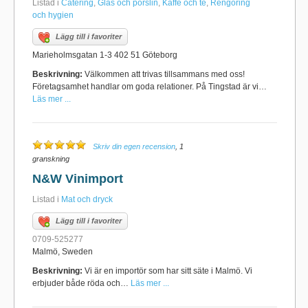
Listad i
Catering
,
Glas och porslin
,
Kaffe och te
,
Rengöring
och hygien
Lägg till i favoriter
Marieholmsgatan 1-3 402 51 Göteborg
Beskrivning:
Välkommen att trivas tillsammans med oss!
Företagsamhet handlar om goda relationer. På Tingstad är vi…
Läs mer ...
Skriv din egen recension
, 1
granskning
N&W Vinimport
Listad i
Mat och dryck
Lägg till i favoriter
0709-525277
Malmö, Sweden
Beskrivning:
Vi är en importör som har sitt säte i Malmö. Vi
erbjuder både röda och…
Läs mer ...