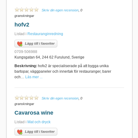
Skriv din egen recension
, 0
granskningar
hofv2
Listad i
Restauranginredning
Lägg till i favoriter
0709-506988
Kungsgatan 64, 244 62 Furulund, Sverige
Beskrivning:
hofv2 är specialiserade på att bygga unika
bartopar, väggpaneler och innertak för restauranger, barer
och…
Läs mer ...
Skriv din egen recension
, 0
granskningar
Cavarosa wine
Listad i
Mat och dryck
Lägg till i favoriter