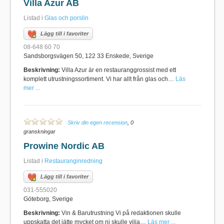
Villa Azur AB
Listad i
Glas och porslin
Lägg till i favoriter
08-648 60 70
Sandsborgsvägen 50, 122 33 Enskede, Sverige
Beskrivning:
Villa Azur är en restauranggrossist med ett
komplett utrustningssortiment. Vi har allt från glas och…
Läs
mer ...
Skriv din egen recension
, 0
granskningar
Prowine Nordic AB
Listad i
Restauranginredning
Lägg till i favoriter
031-555020
Göteborg, Sverige
Beskrivning:
Vin & Barutrustning Vi på redaktionen skulle
uppskatta det jätte mycket om ni skulle vilja…
Läs mer ...