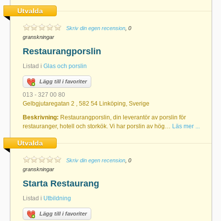
Utvalda
Skriv din egen recension
, 0
granskningar
Restaurangporslin
Listad i
Glas och porslin
Lägg till i favoriter
013 - 327 00 80
Gelbgjutaregatan 2 , 582 54 Linköping, Sverige
Beskrivning:
Restaurangporslin, din leverantör av porslin för
restauranger, hotell och storkök. Vi har porslin av hög…
Läs mer ...
Utvalda
Skriv din egen recension
, 0
granskningar
Starta Restaurang
Listad i
Utbildning
Lägg till i favoriter