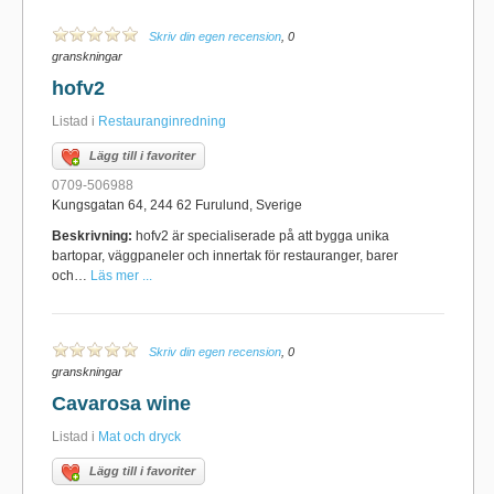
Skriv din egen recension
, 0
granskningar
hofv2
Listad i
Restauranginredning
Lägg till i favoriter
0709-506988
Kungsgatan 64, 244 62 Furulund, Sverige
Beskrivning:
hofv2 är specialiserade på att bygga unika
bartopar, väggpaneler och innertak för restauranger, barer
och…
Läs mer ...
Skriv din egen recension
, 0
granskningar
Cavarosa wine
Listad i
Mat och dryck
Lägg till i favoriter