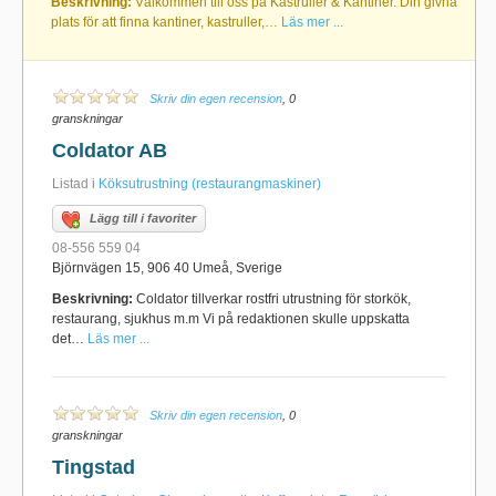
Beskrivning:
Välkommen till oss på Kastruller & Kantiner. Din givna
plats för att finna kantiner, kastruller,…
Läs mer ...
Skriv din egen recension
, 0
granskningar
Coldator AB
Listad i
Köksutrustning (restaurangmaskiner)
Lägg till i favoriter
08-556 559 04
Björnvägen 15, 906 40 Umeå, Sverige
Beskrivning:
Coldator tillverkar rostfri utrustning för storkök,
restaurang, sjukhus m.m Vi på redaktionen skulle uppskatta
det…
Läs mer ...
Skriv din egen recension
, 0
granskningar
Tingstad