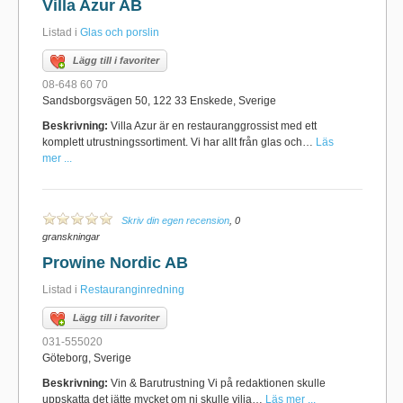
Villa Azur AB
Listad i
Glas och porslin
Lägg till i favoriter
08-648 60 70
Sandsborgsvägen 50, 122 33 Enskede, Sverige
Beskrivning:
Villa Azur är en restauranggrossist med ett
komplett utrustningssortiment. Vi har allt från glas och…
Läs
mer ...
Skriv din egen recension
, 0
granskningar
Prowine Nordic AB
Listad i
Restauranginredning
Lägg till i favoriter
031-555020
Göteborg, Sverige
Beskrivning:
Vin & Barutrustning Vi på redaktionen skulle
uppskatta det jätte mycket om ni skulle vilja…
Läs mer ...