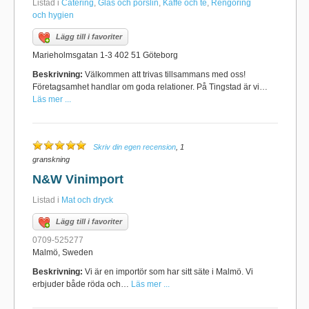
Listad i
Catering
,
Glas och porslin
,
Kaffe och te
,
Rengöring
och hygien
Lägg till i favoriter
Marieholmsgatan 1-3 402 51 Göteborg
Beskrivning:
Välkommen att trivas tillsammans med oss!
Företagsamhet handlar om goda relationer. På Tingstad är vi…
Läs mer ...
Skriv din egen recension
, 1
granskning
N&W Vinimport
Listad i
Mat och dryck
Lägg till i favoriter
0709-525277
Malmö, Sweden
Beskrivning:
Vi är en importör som har sitt säte i Malmö. Vi
erbjuder både röda och…
Läs mer ...