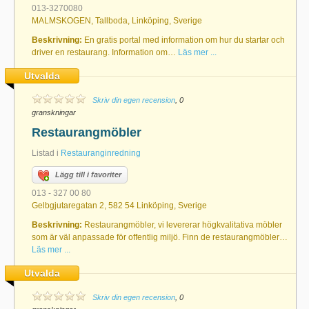
013-3270080
MALMSKOGEN, Tallboda, Linköping, Sverige
Beskrivning:
En gratis portal med information om hur du startar och
driver en restaurang. Information om…
Läs mer ...
Utvalda
Skriv din egen recension
, 0
granskningar
Restaurangmöbler
Listad i
Restauranginredning
Lägg till i favoriter
013 - 327 00 80
Gelbgjutaregatan 2, 582 54 Linköping, Sverige
Beskrivning:
Restaurangmöbler, vi levererar högkvalitativa möbler
som är väl anpassade för offentlig miljö. Finn de restaurangmöbler…
Läs mer ...
Utvalda
Skriv din egen recension
, 0