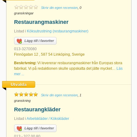
Skriv din egen recension
, 0
granskningar
Restaurangmaskiner
Listad i
Köksutrustning (restaurangmaskiner)
Lägg till i favoriter
013-3270080
Finnögatan 12 , 587 54 Linköping, Sverige
Beskrivning:
Vi levererar restaurangmaskiner från Europas stora
fabrikat. Vi på redaktionen skulle uppskatta det jätte mycket…
Läs
mer ...
Utvalda
Skriv din egen recension
, 1
granskning
Restaurangkläder
Listad i
Arbetskläder / Kökskläder
Lägg till i favoriter
013 - 327 00 80