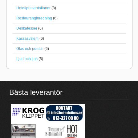
Hotellpresentationer
(8)
Restauranginredning
(6)
Delikatesser
(6)
Kassasystem
(6)
Glas och porslin
(6)
Ljud och ljus
(5)
Bästa leverantör