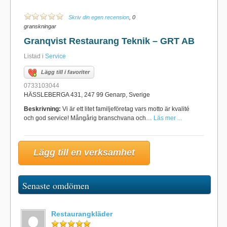
Skriv din egen recension
, 0
granskningar
Granqvist Restaurang Teknik – GRT AB
Listad i
Service
Lägg till i favoriter
0733103044
HÄSSLEBERGA 431, 247 99 Genarp, Sverige
Beskrivning:
Vi är ett litet familjeföretag vars motto är kvalité
och god service! Mångårig branschvana och…
Läs mer ...
Lägg till en verksamhet
Senaste omdömen
Restaurangkläder