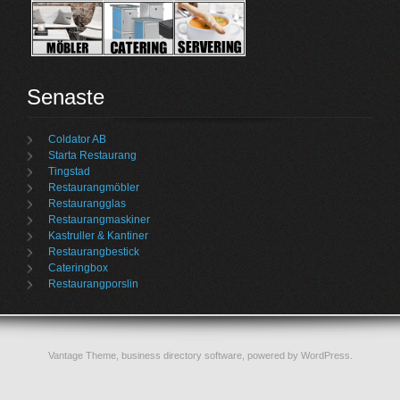
Senaste
Coldator AB
Starta Restaurang
Tingstad
Restaurangmöbler
Restaurangglas
Restaurangmaskiner
Kastruller & Kantiner
Restaurangbestick
Cateringbox
Restaurangporslin
Vantage Theme,
business directory software
, powered by
WordPress
.