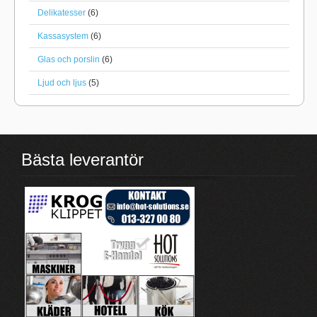
Delikatesser
(6)
Kassasystem
(6)
Glas och porslin
(6)
Ljud och ljus
(5)
Bästa leverantör