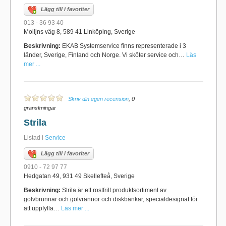
Lägg till i favoriter
013 - 36 93 40
Molijns väg 8, 589 41 Linköping, Sverige
Beskrivning:
EKAB Systemservice finns representerade i 3
länder, Sverige, Finland och Norge. Vi sköter service och…
Läs
mer ...
Skriv din egen recension
, 0
granskningar
Strila
Listad i
Service
Lägg till i favoriter
0910 - 72 97 77
Hedgatan 49, 931 49 Skellefteå, Sverige
Beskrivning:
Strila är ett rostfritt produktsortiment av
golvbrunnar och golvrännor och diskbänkar, specialdesignat för
att uppfylla…
Läs mer ...