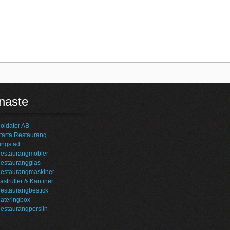
naste
oldator AB
tarta Restaurang
ingstad
estaurangmöbler
estaurangglas
estaurangmaskiner
astruller & Kantiner
estaurangbestick
ateringbox
estaurangporslin