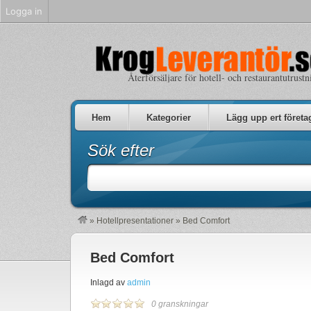
Logga in
Återförsäljare för hotell- och restaurantutrustn
Hem
Kategorier
Lägg upp ert företa
Sök efter
»
Hotellpresentationer
»
Bed Comfort
Bed Comfort
Inlagd av
admin
0 granskningar