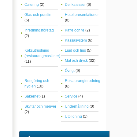
Catering
(2)
Delikatesser
(6)
Glas och porslin
Hotellpresentationer
(6)
(8)
Inredningsföretag
Kaffe och te
(2)
(2)
Kassasystem
(6)
Köksutrustning
Ljud och ljus
(5)
(restaurangmaskiner)
Mat och dryck
(32)
(11)
Övrigt
(9)
Rengöring och
Restauranginredning
hygien
(10)
(6)
Säkerhet
(1)
Service
(4)
Skyltar och menyer
Underhållning
(0)
(2)
Utbildning
(1)