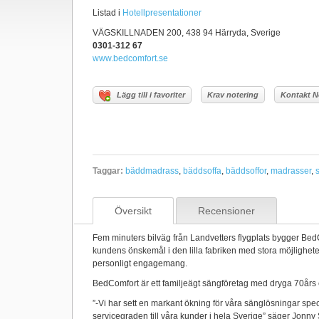
Listad i
Hotellpresentationer
VÄGSKILLNADEN 200, 438 94 Härryda, Sverige
0301-312 67
www.bedcomfort.se
Lägg till i favoriter
Krav notering
Kontakt N
Taggar:
bäddmadrass
,
bäddsoffa
,
bäddsoffor
,
madrasser
,
Översikt
Recensioner
Fem minuters bilväg från Landvetters flygplats bygger Be
kundens önskemål i den lilla fabriken med stora möjlighete
personligt engagemang.
BedComfort är ett familjeägt sängföretag med dryga 70års 
”-Vi har sett en markant ökning för våra sänglösningar spec
servicegraden till våra kunder i hela Sverige” säger Jonny 