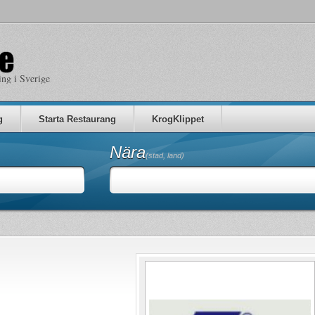
ing i Sverige
g
Starta Restaurang
KrogKlippet
Nära
(stad, land)