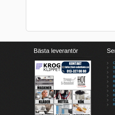
Bästa leverantör
Se
C
S
T
R
R
R
K
R
C
R