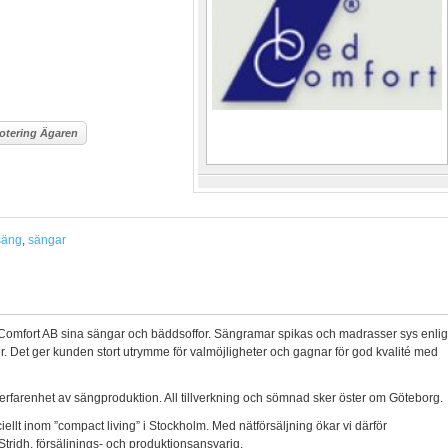
otering Ägaren
säng
,
sängar
dComfort AB sina sängar och bäddsoffor. Sängramar spikas och madrasser sys enlig
r. Det ger kunden stort utrymme för valmöjligheter och gagnar för god kvalité med
erfarenhet av sängproduktion. All tillverkning och sömnad sker öster om Göteborg.
iellt inom ”compact living” i Stockholm. Med nätförsäljning ökar vi därför
Stridh, försäljnings- och produktionsansvarig.